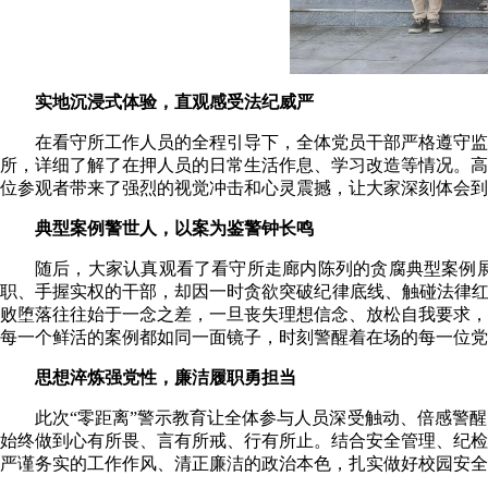
实地沉浸式体验，直观感受法纪威严
在看守所工作人员的全程引导下，全体党员干部严格遵守监
所，详细了解了在押人员的日常生活作息、学习改造等情况。高
位参观者带来了强烈的视觉冲击和心灵震撼，让大家深刻体会到
典型案例警世人，以案为鉴警钟长鸣
随后，大家认真观看了看守所走廊内陈列的贪腐典型案例
职、手握实权的干部，却因一时贪欲突破纪律底线、触碰法律红
败堕落往往始于一念之差，一旦丧失理想信念、放松自我要求，
每一个鲜活的案例都如同一面镜子，时刻警醒着在场的每一位党
思想淬炼强党性，廉洁履职勇担当
此次“零距离”警示教育让全体参与人员深受触动、倍感警
始终做到心有所畏、言有所戒、行有所止。结合安全管理、纪检
严谨务实的工作作风、清正廉洁的政治本色，扎实做好校园安全