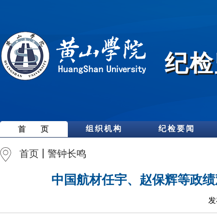
纪检
组织机构
纪检要闻
首 页
首页
警钟长鸣
​中国航材任宇、赵保辉等政
发