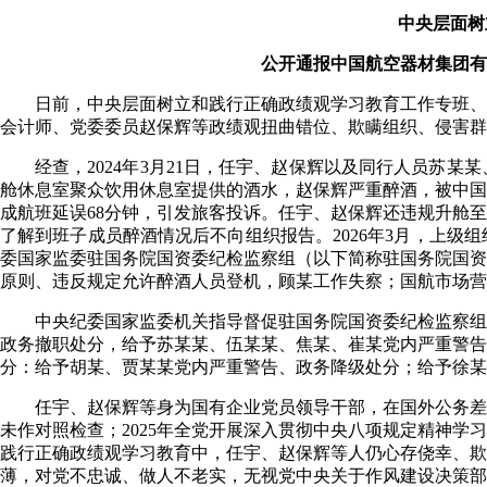
中央层面树
公开通报中国航空器材集团
日前，中央层面树立和践行正确政绩观学习教育工作专班、
会计师、党委委员赵保辉等政绩观扭曲错位、欺瞒组织、侵害群
经查，2024年3月21日，任宇、赵保辉以及同行人员苏
舱休息室聚众饮用休息室提供的酒水，赵保辉严重醉酒，被中国
成航班延误68分钟，引发旅客投诉。任宇、赵保辉还违规升舱至
了解到班子成员醉酒情况后不向组织报告。2026年3月，上
委国家监委驻国务院国资委纪检监察组（以下简称驻国务院国资
原则、违反规定允许醉酒人员登机，顾某工作失察；国航市场营
中央纪委国家监委机关指导督促驻国务院国资委纪检监察组
政务撤职处分，给予苏某某、伍某某、焦某、崔某党内严重警告
分：给予胡某、贾某某党内严重警告、政务降级处分；给予徐某
任宇、赵保辉等身为国有企业党员领导干部，在国外公务差
未作对照检查；2025年全党开展深入贯彻中央八项规定精神
践行正确政绩观学习教育中，任宇、赵保辉等人仍心存侥幸、欺
薄，对党不忠诚、做人不老实，无视党中央关于作风建设决策部