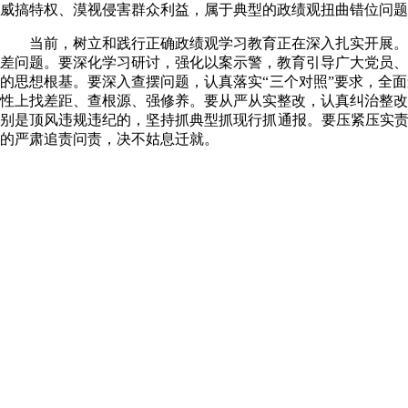
威搞特权、漠视侵害群众利益，属于典型的政绩观扭曲错位问题
当前，树立和践行正确政绩观学习教育正在深入扎实开展。
差问题。要深化学习研讨，强化以案示警，教育引导广大党员、
的思想根基。要深入查摆问题，认真落实“三个对照”要求，全
性上找差距、查根源、强修养。要从严从实整改，认真纠治整改
别是顶风违规违纪的，坚持抓典型抓现行抓通报。要压紧压实责
的严肃追责问责，决不姑息迁就。