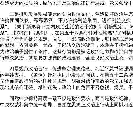
益造成大的损失的，应当以违反政治纪律进行惩戒。党员领导干
三是推动发展积极健康的党内政治文化，营造良好政治生态
许搞团团伙伙、帮帮派派，不允许搞利益集团、进行利益交换
系”。《关于新形势下党内政治生活的若干准则》明确规定，“
系”。此次修订《条例》，在第五十四条有针对性地增写了对搞
治骗子行为的处分规定。党员、干部搞政治攀附，归根结底是为
的攀附、依附关系。党员、干部结交政治骗子，本质在于投机钻
为政治骗子提供了条件。这些行为都是缺乏政治定力和政治自律
行坚决惩治，就是要加强党的政治建设，营造良好政治生态，切
四是规范政治言行，促进坚定理想信念。习近平总书记强调
的精神支柱。《条例》针对执纪中发现的问题，在第五十二条增
员信仰宗教行为的处理处分规定，明确对信仰宗教的党员加强思
现出其信仰迷茫、精神迷失，政治上的危害不容忽视。党员、干
同党中央保持高度一致不仅是政治要求，而且是政治纪律。
中央权威和集中统一领导，自觉在思想上政治上行动上同以习近