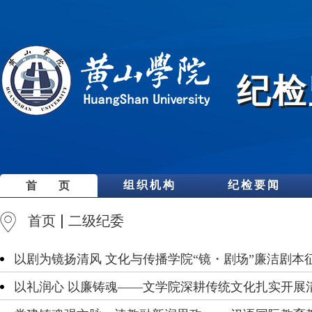
纪检
组织机构
纪检要闻
首 页
首页
二级纪委
以剧为镜扬清风 文化与传播学院“镜・剧场”廉洁剧本
以礼润心 以廉铸魂——文学院深耕传统文化扎实开展