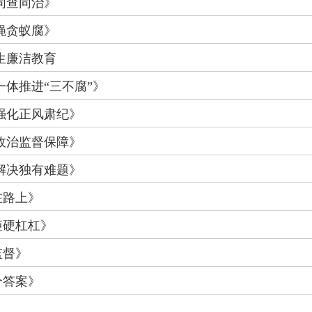
同查同治》
蝇贪蚁腐》
业生廉洁教育
体推进“三不腐”》
强化正风肃纪》
政治监督保障》
解决独有难题》
在路上》
矩硬杠杠》
监督》
个答案》