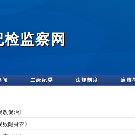
纪检监察网
要闻
二级纪委
法规制度
廉洁
促改促治》
腐败隐身衣》