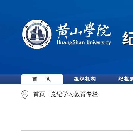
组织机构
纪检
首 页
首页
党纪学习教育专栏