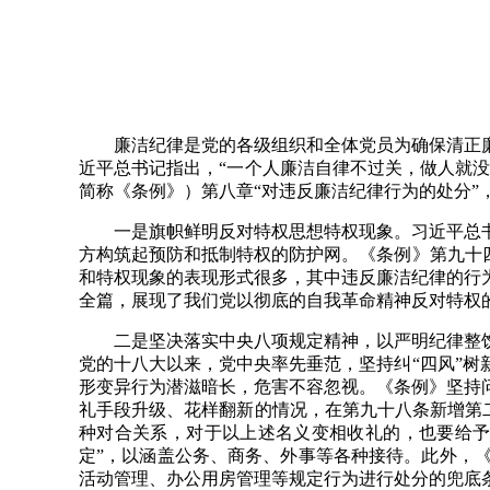
廉洁纪律是党的各级组织和全体党员为确保清正
近平总书记指出，“一个人廉洁自律不过关，做人就没
简称《条例》）第八章“对违反廉洁纪律行为的处分
一是旗帜鲜明反对特权思想特权现象。习近平总
方构筑起预防和抵制特权的防护网。《条例》第九十
和特权现象的表现形式很多，其中违反廉洁纪律的行
全篇，展现了我们党以彻底的自我革命精神反对特权
二是坚决落实中央八项规定精神，以严明纪律整
党的十八大以来，党中央率先垂范，坚持纠“四风”
形变异行为潜滋暗长，危害不容忽视。《条例》坚持
礼手段升级、花样翻新的情况，在第九十八条新增第二
种对合关系，对于以上述名义变相收礼的，也要给予
定”，以涵盖公务、商务、外事等各种接待。此外，
活动管理、办公用房管理等规定行为进行处分的兜底