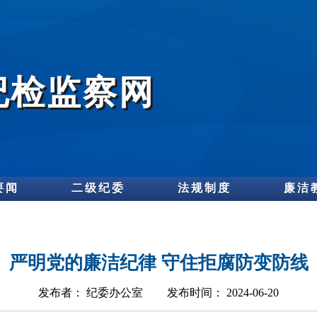
纪检监察网
要闻
二级纪委
法规制度
廉洁
严明党的廉洁纪律 守住拒腐防变防线
发布者：
纪委办公室
发布时间：
2024-06-20